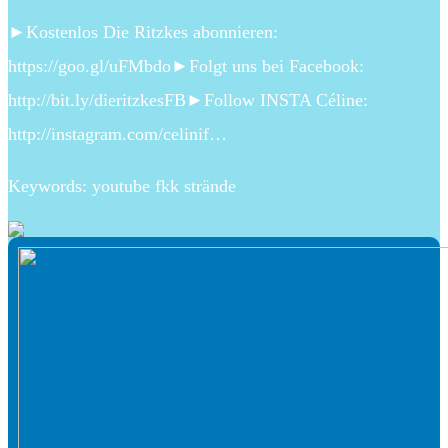
►Kostenlos Die Ritzkes abonnieren:
https://goo.gl/uFMbdo►Folgt uns bei Facebook:
http://bit.ly/dieritzkesFB►Follow INSTA Céline:
http://instagram.com/celinif…
Keywords: youtube fkk strände