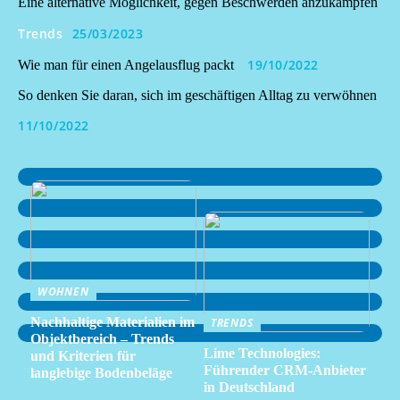
Eine alternative Möglichkeit, gegen Beschwerden anzukämpfen
Trends
25/03/2023
19/10/2022
Wie man für einen Angelausflug packt
So denken Sie daran, sich im geschäftigen Alltag zu verwöhnen
11/10/2022
WOHNEN
Nachhaltige Materialien im
TRENDS
Objektbereich – Trends
Lime Technologies:
und Kriterien für
Führender CRM-Anbieter
langlebige Bodenbeläge
in Deutschland