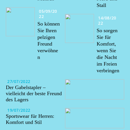
Stall
05/09/20
22
14/08/20
22
So können
Sie Ihren
So sorgen
pelzigen
Sie für
Freund
Komfort,
verwöhne
wenn Sie
n
die Nacht
im Freien
verbringen
27/07/2022
Der Gabelstapler –
vielleicht der beste Freund
des Lagers
19/07/2022
Sportswear für Herren:
Komfort und Stil