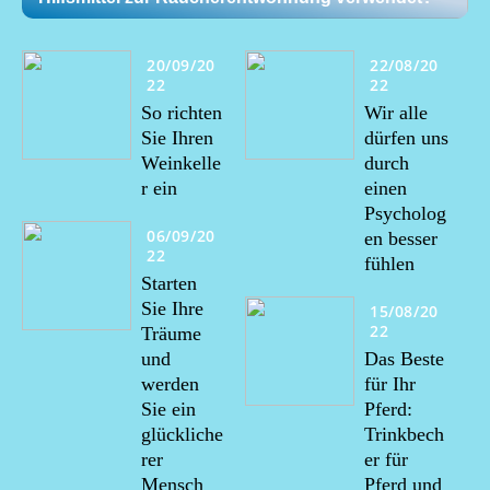
20/09/20
22/08/20
22
22
So richten
Wir alle
Sie Ihren
dürfen uns
Weinkelle
durch
r ein
einen
Psycholog
06/09/20
en besser
22
fühlen
Starten
Sie Ihre
15/08/20
22
Träume
und
Das Beste
werden
für Ihr
Sie ein
Pferd:
glückliche
Trinkbech
rer
er für
Mensch
Pferd und