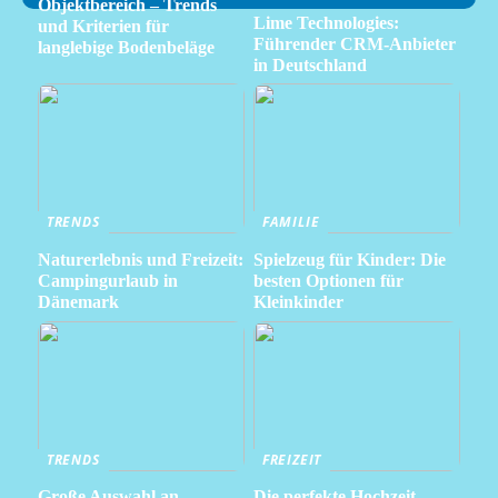
Objektbereich – Trends
Lime Technologies:
und Kriterien für
Führender CRM-Anbieter
langlebige Bodenbeläge
in Deutschland
TRENDS
FAMILIE
Naturerlebnis und Freizeit:
Spielzeug für Kinder: Die
Campingurlaub in
besten Optionen für
Dänemark
Kleinkinder
TRENDS
FREIZEIT
Große Auswahl an
Die perfekte Hochzeit