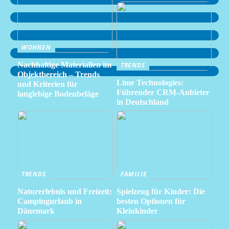
WOHNEN
Nachhaltige Materialien im
TRENDS
Objektbereich – Trends
Lime Technologies:
und Kriterien für
Führender CRM-Anbieter
langlebige Bodenbeläge
in Deutschland
TRENDS
FAMILIE
Naturerlebnis und Freizeit:
Spielzeug für Kinder: Die
Campingurlaub in
besten Optionen für
Dänemark
Kleinkinder