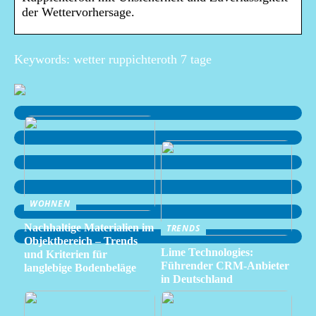
der Wettervorhersage.
Keywords: wetter ruppichteroth 7 tage
WOHNEN
Nachhaltige Materialien im
TRENDS
Objektbereich – Trends
Lime Technologies:
und Kriterien für
Führender CRM-Anbieter
langlebige Bodenbeläge
in Deutschland