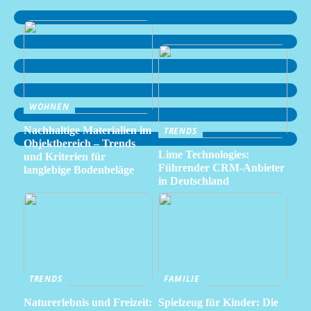
WOHNEN
Nachhaltige Materialien im
TRENDS
Objektbereich – Trends
Lime Technologies:
und Kriterien für
Führender CRM-Anbieter
langlebige Bodenbeläge
in Deutschland
TRENDS
FAMILIE
Naturerlebnis und Freizeit:
Spielzeug für Kinder: Die