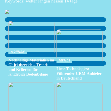
Keywords: wetter langen hessen 14 tage
WOHNEN
Nachhaltige Materialien im
TRENDS
Objektbereich – Trends
Lime Technologies:
und Kriterien für
Führender CRM-Anbieter
langlebige Bodenbeläge
in Deutschland