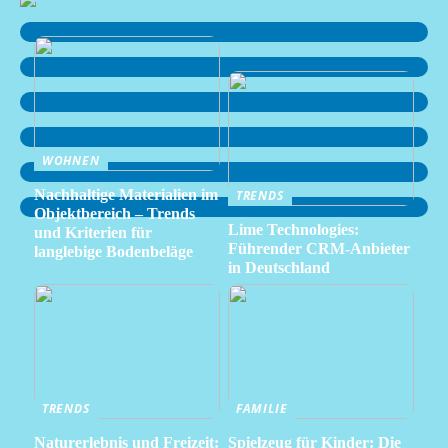
WOHNEN
Nachhaltige Materialien im
TRENDS
Objektbereich – Trends
Lime Technologies:
und Kriterien für
Führender CRM-Anbieter
langlebige Bodenbeläge
in Deutschland
TRENDS
FAMILIE
Naturerlebnis und Freizeit:
Spielzeug für Kinder: Die