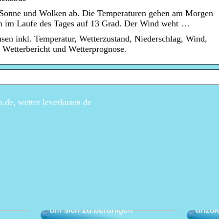
Sonne und Wolken ab. Die Temperaturen gehen am Morgen
en im Laufe des Tages auf 13 Grad. Der Wind weht …
sen inkl. Temperatur, Wetterzustand, Niederschlag, Wind,
 Wetterbericht und Wetterprognose.
.de, wetter leverkusen de
Eine a
anen –
Wie Sie Ihren Garten nutzen,
gegen
um sich zu beruhigen
anzu