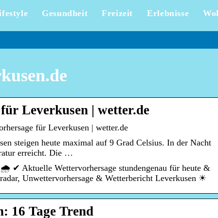
ifestyle
Gesundheit
Freizeit
Erlebnisse
Wo
rkusen.de
für Leverkusen | wetter.de
rhersage für Leverkusen | wetter.de
en steigen heute maximal auf 9 Grad Celsius. In der Nacht
ratur erreicht. Die …
 🌧️ ✔ Aktuelle Wettervorhersage stundengenau für heute &
radar, Unwettervorhersage & Wetterbericht Leverkusen ☀
n: 16 Tage Trend