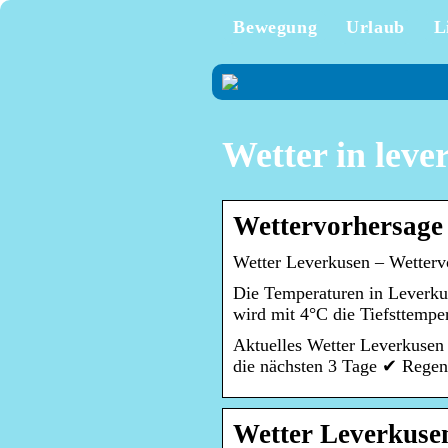
Bewegung
Urlaub
L
Wetter in leve
Wettervorhersage 
Wetter Leverkusen – Wettervo
Die Temperaturen in Leverkus
wird mit 4°C die Tiefsttempe
Aktuelles Wetter Leverkusen
die nächsten 3 Tage ✔ Regen
Wetter Leverkuse