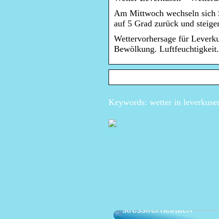
Am Mittwoch wechseln sich 
auf 5 Grad zurück und steig
Wettervorhersage für Leverku
Bewölkung. Luftfeuchtigkeit.
Keywords: wetter in leverkusen
Die perfekte Hochzeit pl
stressfrei heiraten