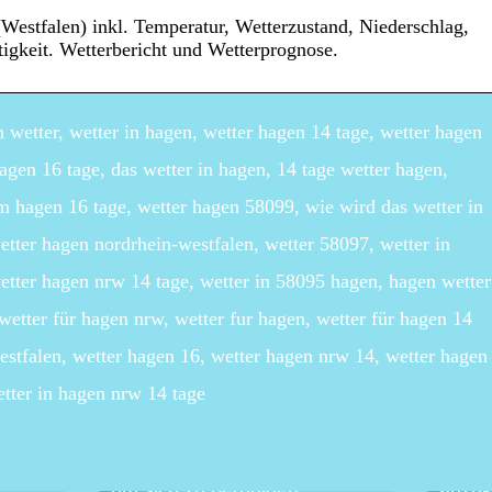
Westfalen) inkl. Temperatur, Wetterzustand, Niederschlag,
igkeit. Wetterbericht und Wetterprognose.
wetter, wetter in hagen, wetter hagen 14 tage, wetter hagen
agen 16 tage, das wetter in hagen, 14 tage wetter hagen,
m hagen 16 tage, wetter hagen 58099, wie wird das wetter in
etter hagen nordrhein-westfalen, wetter 58097, wetter in
etter hagen nrw 14 tage, wetter in 58095 hagen, hagen wetter
wetter für hagen nrw, wetter fur hagen, wetter für hagen 14
estfalen, wetter hagen 16, wetter hagen nrw 14, wetter hagen
etter in hagen nrw 14 tage
Eine a
anen –
Wie Sie Ihren Garten nutzen,
gegen
um sich zu beruhigen
anzu