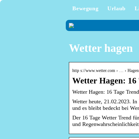
Bewegung
Urlaub
L
Wetter hagen
http s://www.wetter.com › … › Hagen
Wetter Hagen: 16
Wetter Hagen: 16 Tage Trend
Wetter heute, 21.02.2023. I
und es bleibt bedeckt bei We
Der 16 Tage Wetter Trend fü
und Regenwahrscheinlichkeit 