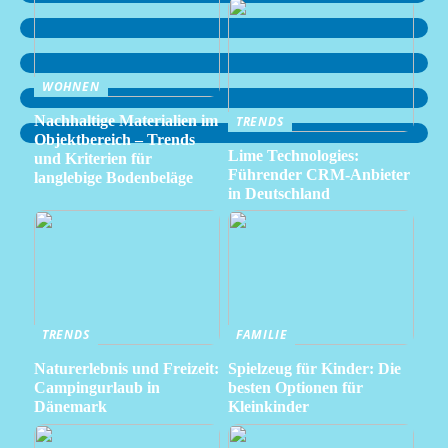
WOHNEN
Nachhaltige Materialien im
TRENDS
Objektbereich – Trends
Lime Technologies:
und Kriterien für
Führender CRM-Anbieter
langlebige Bodenbeläge
in Deutschland
TRENDS
FAMILIE
Naturerlebnis und Freizeit:
Spielzeug für Kinder: Die
Campingurlaub in
besten Optionen für
Dänemark
Kleinkinder