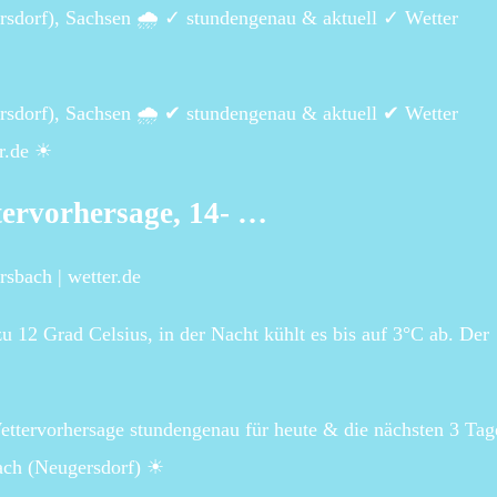
rsdorf), Sachsen 🌧️ ✓ stundengenau & aktuell ✓ Wetter
rsdorf), Sachsen 🌧️ ✔ stundengenau & aktuell ✔ Wetter
er.de ☀
tervorhersage, 14- …
sbach | wetter.de
 12 Grad Celsius, in der Nacht kühlt es bis auf 3°C ab. Der
ettervorhersage stundengenau für heute & die nächsten 3 Tag
ach (Neugersdorf) ☀