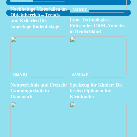
Nachhaltige Materialien im
TRENDS
Objektbereich – Trends
Lime Technologies:
und Kriterien für
Führender CRM-Anbieter
langlebige Bodenbeläge
in Deutschland
TRENDS
FAMILIE
Naturerlebnis und Freizeit:
Spielzeug für Kinder: Die
Campingurlaub in
besten Optionen für
Dänemark
Kleinkinder