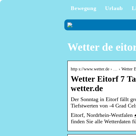
Bewegung
Urlaub
L
Wetter de eito
http s://www.wetter.de › … › Wetter E
Wetter Eitorf 7 Ta
wetter.de
Der Sonntag in Eitorf fällt 
Tiefstwerten von -4 Grad Ce
Eitorf, Nordrhein-Westfalen
finden Sie alle Wetterdaten f