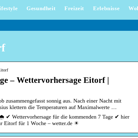
ifestyle
Gesundheit
Freizeit
Erlebnisse
Wo
rf
itorf
ge – Wettervorhersage Eitorf |
grob zusammengefasst sonnig aus. Nach einer Nacht mit
lsius klettern die Temperaturen auf Maximalwerte …
 🌧️ ✔ Wettervorhersage für die kommenden 7 Tage ✔ hier
ür Eitorf für 1 Woche – wetter.de ☀