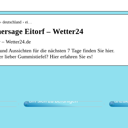
 › deutschland › ei…
ersage Eitorf – Wetter24
r – Wetter24.de
 und Aussichten für die nächsten 7 Tage finden Sie hier.
r lieber Gummistiefel? Hier erfahren Sie es!
Eine a
anen –
Wie Sie Ihren Garten nutzen,
gegen
um sich zu beruhigen
anzu