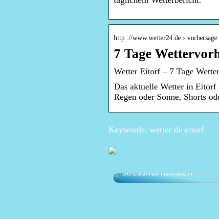
täglichem Wetterbericht.
http ://www.wetter24.de › vorhersage
7 Tage Wettervorh
Wetter Eitorf – 7 Tage Wette
Das aktuelle Wetter in Eitorf
Regen oder Sonne, Shorts ode
Keywords: wetter de eitorf
Die perfekte Hochzeit pl
stressfrei heiraten