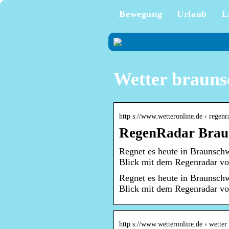
Bewegung
Urlaub
L
Wetter brauns
http s://www.wetteronline.de › regen
RegenRadar Braun
Regnet es heute in Braunsch
Blick mit dem Regenradar vo
Regnet es heute in Braunsch
Blick mit dem Regenradar vo
http s://www.wetteronline.de › wetter