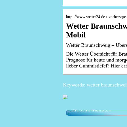
http ://www.wetter24.de › vorhersage
Wetter Braunschwe
Mobil
Wetter Braunschweig – Übers
Die Wetter Übersicht für Brau
Prognose für heute und morg
lieber Gummistiefel? Hier erf
Keywords: wetter braunschweig
Die perfekte Hochzeit pl
stressfrei heiraten