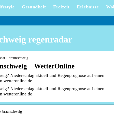
ifestyle
Gesundheit
Freizeit
Erlebnisse
Wo
chweig regenradar
radar › braunschweig
schweig – WetterOnline
weig? Niederschlag aktuell und Regenprognose auf einen
n wetteronline.de.
weig? Niederschlag aktuell und Regenprognose auf einen
n wetteronline.de
 › braunschweig