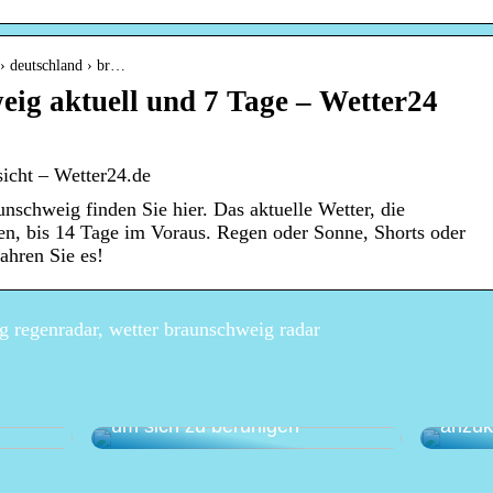
 › deutschland › br…
ig aktuell und 7 Tage – Wetter24
icht – Wetter24.de
nschweig finden Sie hier. Das aktuelle Wetter, die
en, bis 14 Tage im Voraus. Regen oder Sonne, Shorts oder
ahren Sie es!
 regenradar, wetter braunschweig radar
Eine a
anen –
Wie Sie Ihren Garten nutzen,
gegen
um sich zu beruhigen
anzu