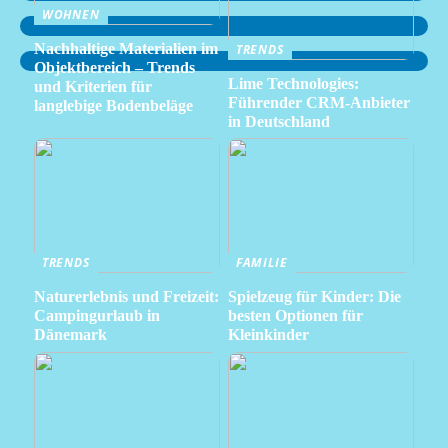
WOHNEN
Nachhaltige Materialien im
TRENDS
Objektbereich – Trends
Lime Technologies:
und Kriterien für
Führender CRM-Anbieter
langlebige Bodenbeläge
in Deutschland
TRENDS
FAMILIE
Naturerlebnis und Freizeit:
Spielzeug für Kinder: Die
Campingurlaub in
besten Optionen für
Dänemark
Kleinkinder