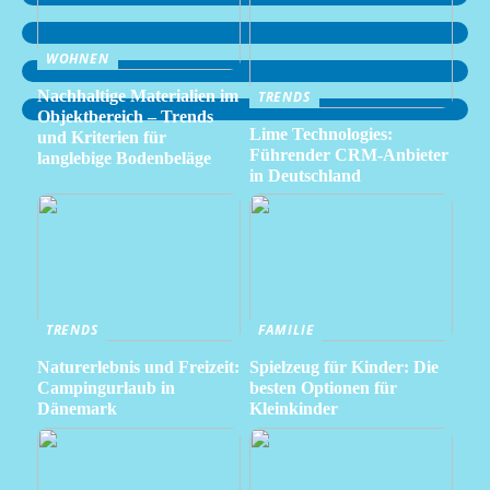
WOHNEN
Nachhaltige Materialien im
TRENDS
Objektbereich – Trends
Lime Technologies:
und Kriterien für
Führender CRM-Anbieter
langlebige Bodenbeläge
in Deutschland
TRENDS
FAMILIE
Naturerlebnis und Freizeit:
Spielzeug für Kinder: Die
Campingurlaub in
besten Optionen für
Dänemark
Kleinkinder