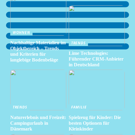
WOHNEN
Nachhaltige Materialien im
TRENDS
Objektbereich – Trends
Lime Technologies:
und Kriterien für
Führender CRM-Anbieter
langlebige Bodenbeläge
in Deutschland
TRENDS
FAMILIE
Naturerlebnis und Freizeit:
Spielzeug für Kinder: Die
Campingurlaub in
besten Optionen für
Dänemark
Kleinkinder