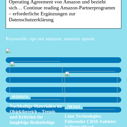
Operating Agreement von Amazon und bezieht
sich… Continue reading Amazon-Partnerprogramm
– erforderliche Ergänzungen zur
Datenschutzerklärung
Keywords: opt out amazon, amazon optout
WOHNEN
Nachhaltige Materialien im
TRENDS
Objektbereich – Trends
Lime Technologies:
und Kriterien für
Führender CRM-Anbieter
langlebige Bodenbeläge
in Deutschland