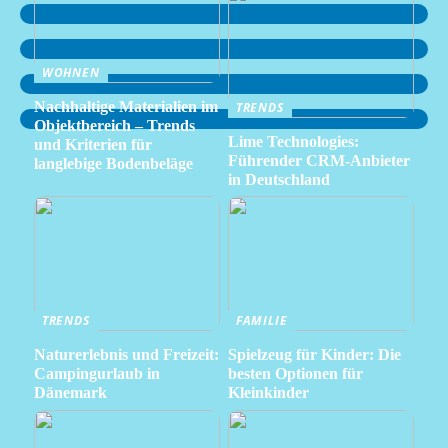
WOHNEN
Nachhaltige Materialien im
TRENDS
Objektbereich – Trends
Lime Technologies:
und Kriterien für
Führender CRM-Anbieter
langlebige Bodenbeläge
in Deutschland
TRENDS
FAMILIE
Naturerlebnis und Freizeit:
Spielzeug für Kinder: Die
Campingurlaub in
besten Optionen für
Dänemark
Kleinkinder