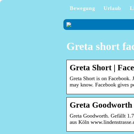
Bewegung
Urlaub
L
Greta short f
Greta Short | Fac
Greta Short is on Facebook. 
may know. Facebook gives pe
Greta Goodworth
Greta Goodworth. Gefällt 1.7
aus Köln www.lindenstrasse