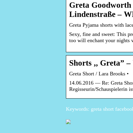
Greta Goodworth 
Lindenstraße – 
Greta Pyjama shorts with lac
Sexy, fine and sweet: This pr
too will enchant your nights 
Shorts ,, Greta”
Greta Short / Lara Brooks •
14.06.2016 — Re: Greta Shor
Regisseurin/Schauspielerin is
Keywords: greta short faceboo