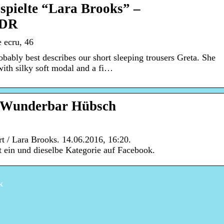
spielte “Lara Brooks” –
WDR
e ecru, 46
obably best describes our short sleeping trousers Greta. She
with silky soft modal and a fi…
 – Wunderbar Hübsch
t / Lara Brooks. 14.06.2016, 16:20.
t ein und dieselbe Kategorie auf Facebook.
k