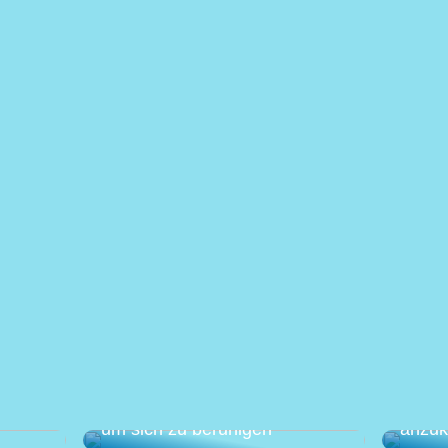
Eine a
anen –
Wie Sie Ihren Garten nutzen,
gegen
um sich zu beruhigen
anzu