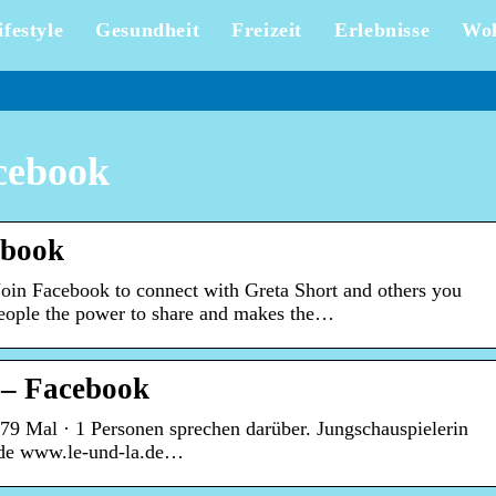
ifestyle
Gesundheit
Freizeit
Erlebnisse
Wo
acebook
ebook
Join Facebook to connect with Greta Short and others you
ople the power to share and makes the…
 – Facebook
79 Mal · 1 Personen sprechen darüber. Jungschauspielerin
.de www.le-und-la.de…