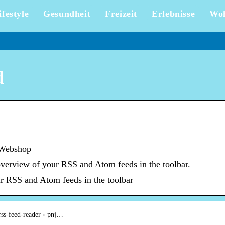
ifestyle
Gesundheit
Freizeit
Erlebnisse
Wo
d
 Webshop
verview of your RSS and Atom feeds in the toolbar.
r RSS and Atom feeds in the toolbar
 rss-feed-reader › pnj…