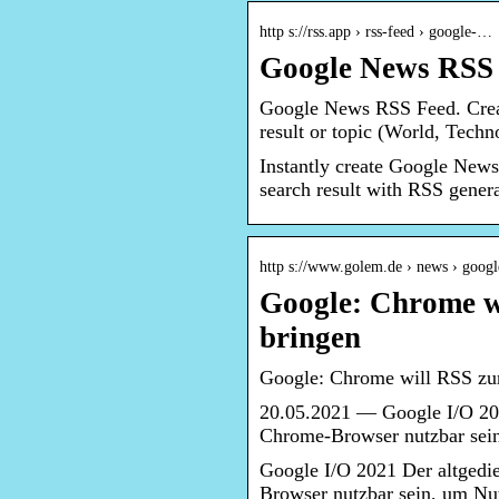
http s://rss.app › rss-feed › google-…
Google News RSS
Google News RSS Feed. Crea
result or topic (World, Techn
Instantly create Google New
search result with RSS genera
http s://www.golem.de › news › goog
Google: Chrome w
bringen
Google: Chrome will RSS zu
20.05.2021 — Google I/O 202
Chrome-Browser nutzbar sein
Google I/O 2021 Der altgedi
Browser nutzbar sein, um Nut