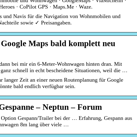
hnmobile und Wohnwagen · GoogleMaps · ViaMichelin ·
 Heroes · CoPilot GPS · Maps.Me · Waze.
ps und Navis für die Navigation von Wohnmobilen und
achteile sowie ✓ Preisangaben.
 Google Maps bald komplett neu
dann bei mir ein 6-Meter-Wohnwagen hinten dran. Mit
nz schnell in echt bescheidene Situationen, weil die …
ehr langer Zeit an einer neuen Routenplanung für Google
nnte bald endlich verfügbar sein.
 Gespanne – Neptun – Forum
e Option Gespann/Trailer bei der … Erfahrung, Gespann aus
hnwagen 8m lang über viele …