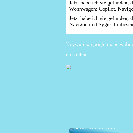
Jetzt habe ich sie gefunden
Wohnwagen: Copilot, Navigon
Jetzt habe ich sie gefunden
Navigon und Sygic. In diesem 
Keywords: google maps wohnw
einstellen
Die perfekte Hochzeit pl
stressfrei heiraten