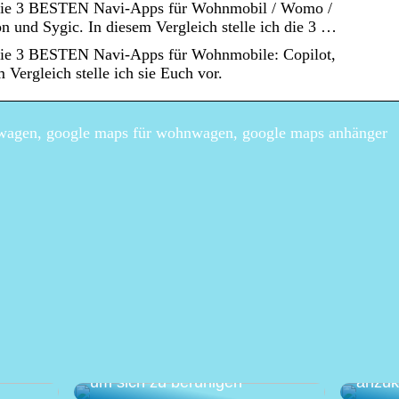
, die 3 BESTEN Navi-Apps für Wohnmobil / Womo /
 und Sygic. In diesem Vergleich stelle ich die 3 …
, die 3 BESTEN Navi-Apps für Wohnmobile: Copilot,
Vergleich stelle ich sie Euch vor.
agen, google maps für wohnwagen, google maps anhänger
Eine a
anen –
Wie Sie Ihren Garten nutzen,
gegen
um sich zu beruhigen
anzu