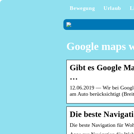
Bewegung
Urlaub
L
Google maps 
Gibt es Google M
…
12.06.2019 — Wir bei Googl
am Auto berücksichtigt (Breit
Die beste Naviga
Die beste Navigation für 