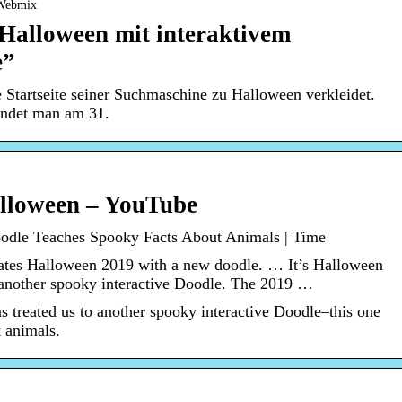
 Webmix
 Halloween mit interaktivem
e”
Startseite seiner Suchmaschine zu Halloween verkleidet.
findet man am 31.
lloween – YouTube
odle Teaches Spooky Facts About Animals | Time
tes Halloween 2019 with a new doodle. … It’s Halloween
 another spooky interactive Doodle. The 2019 …
s treated us to another spooky interactive Doodle–this one
t animals.
…