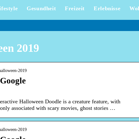
ifestyle
Gesundheit
Freizeit
Erlebnisse
Wo
een 2019
 halloween-2019
 Google
eractive Halloween Doodle is a creature feature, with
nly associated with scary movies, ghost stories …
 halloween-2019