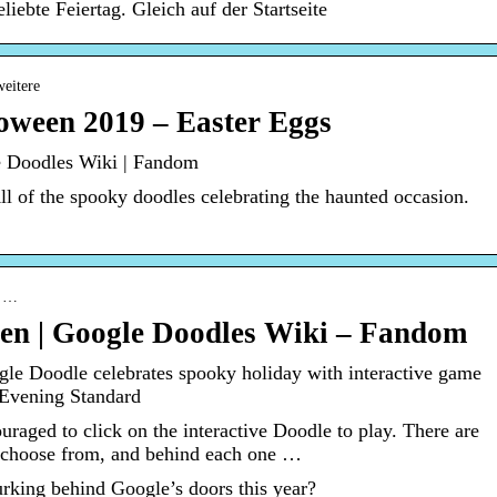
iebte Feiertag. Gleich auf der Startseite
weitere
loween 2019 – Easter Eggs
e Doodles Wiki | Fandom
l of the spooky doodles celebrating the haunted occasion.
› …
en | Google Doodles Wiki – Fandom
e Doodle celebrates spooky holiday with interactive game
 Evening Standard
raged to click on the interactive Doodle to play. There are
o choose from, and behind each one …
urking behind Google’s doors this year?