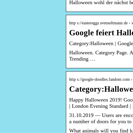
Halloween wohl der nächst bel
http s://eastereggs.svensoltmann.de › 
Google feiert Hal
Category:Halloween | Googl
Halloween. Category Page. Al
Trending …
http s://google-doodles.fandom.com 
Category:Hallowe
Happy Halloween 2019! Googl
| London Evening Standard |
31.10.2019 — Users are encou
a number of doors for you t
What animals will you find l