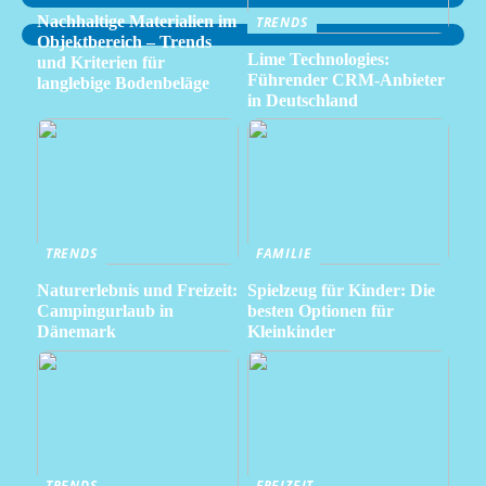
Nachhaltige Materialien im
TRENDS
Objektbereich – Trends
Lime Technologies:
und Kriterien für
Führender CRM-Anbieter
langlebige Bodenbeläge
in Deutschland
TRENDS
FAMILIE
Naturerlebnis und Freizeit:
Spielzeug für Kinder: Die
Campingurlaub in
besten Optionen für
Dänemark
Kleinkinder
TRENDS
FREIZEIT