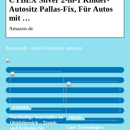
CYBEX Silver 2-in-1 Kinder-
Autositz Pallas-Fix, Für Autos
mit …
Amazon.de
Keywords: cybex kindersitz amazon
WOHNEN
Nachhaltige Materialien im
TRENDS
Objektbereich – Trends
Lime Technologies:
und Kriterien für