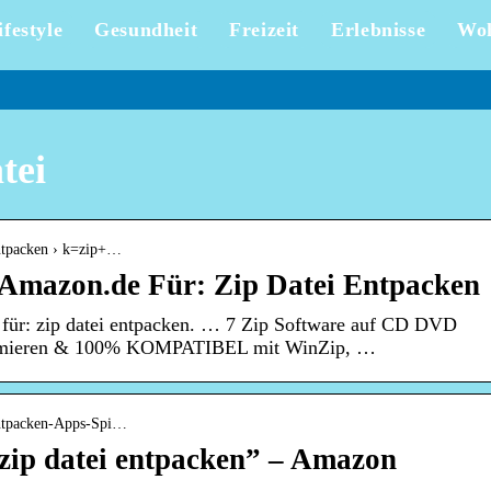
ifestyle
Gesundheit
Freizeit
Erlebnisse
Wo
tei
entpacken › k=zip+…
 Amazon.de Für: Zip Datei Entpacken
für: zip datei entpacken. … 7 Zip Software auf CD DVD
imieren & 100% KOMPATIBEL mit WinZip, …
entpacken-Apps-Spi…
“zip datei entpacken” – Amazon