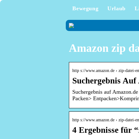
Bewegung
Urlaub
L
Amazon zip da
http s://www.amazon.de › zip-datei-
Suchergebnis Auf
Suchergebnis auf Amazon.de 
Packen> Entpacken>Kompr
http s://www.amazon.de › zip-datei-
4 Ergebnisse für 