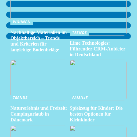
WOHNEN
Nachhaltige Materialien im
TRENDS
Objektbereich – Trends
Lime Technologies:
und Kriterien für
Führender CRM-Anbieter
langlebige Bodenbeläge
in Deutschland
TRENDS
FAMILIE
Naturerlebnis und Freizeit:
Spielzeug für Kinder: Die
Campingurlaub in
besten Optionen für
Dänemark
Kleinkinder